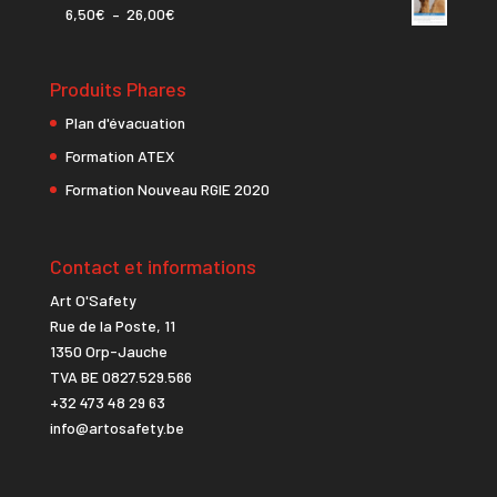
Plage
6,50
€
–
26,00
€
6,50€
de
à
prix :
26,00€
Produits Phares
6,50€
à
Plan d'évacuation
26,00€
Formation ATEX
Formation Nouveau RGIE 2020
Contact et informations
Art O'Safety
Rue de la Poste, 11
1350 Orp-Jauche
TVA BE 0827.529.566
+32 473 48 29 63
info@artosafety.be