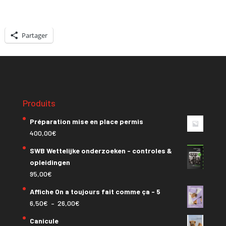
Partager
Produits
Préparation mise en place permis
400,00
€
SWB Wettelijke onderzoeken - controles &
opleidingen
95,00
€
Affiche On a toujours fait comme ça - 5
Plage
6,50
€
–
26,00
€
de
Canicule
prix :