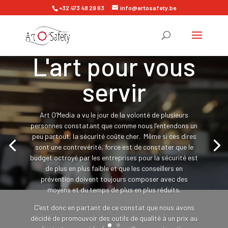
+32 473 48 29 63
info@artosafety.be
Lecteur
L'art pour vous
vidéo
servir
Art O’Media a vu le jour de la volonté de plusieurs
personnes constatant que comme nous l’entendons un
peu partout, la sécurité coûte cher. Même si ces dires
sont une contrevérité, force est de constater que le
budget octroyé par les entreprises pour la sécurité est
de plus en plus faible et que les conseillers en
prévention doivent toujours composer avec des
moyens et du temps de plus en plus réduits.
C’est donc en partant de ce constat que nous avons
décidé de promouvoir des outils de qualité à un prix au