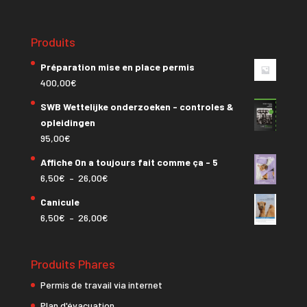
Produits
Préparation mise en place permis
400,00
€
SWB Wettelijke onderzoeken - controles &
opleidingen
95,00
€
Affiche On a toujours fait comme ça - 5
Plage
6,50
€
–
26,00
€
de
Canicule
prix :
Plage
6,50
€
–
26,00
€
6,50€
de
à
prix :
26,00€
Produits Phares
6,50€
à
Permis de travail via internet
26,00€
Plan d'évacuation