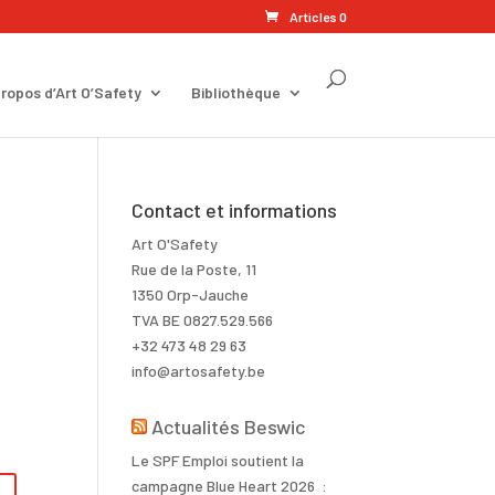
Articles 0
ropos d’Art O’Safety
Bibliothèque
Contact et informations
Art O'Safety
Rue de la Poste, 11
1350 Orp-Jauche
TVA BE 0827.529.566
+32 473 48 29 63
info@artosafety.be
Actualités Beswic
Le SPF Emploi soutient la
A
campagne Blue Heart 2026 :