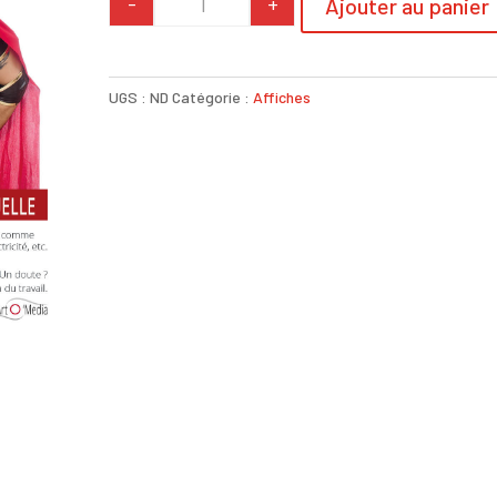
-
+
Ajouter au panier
quantité de Affiche casque
UGS :
ND
Catégorie :
Affiches