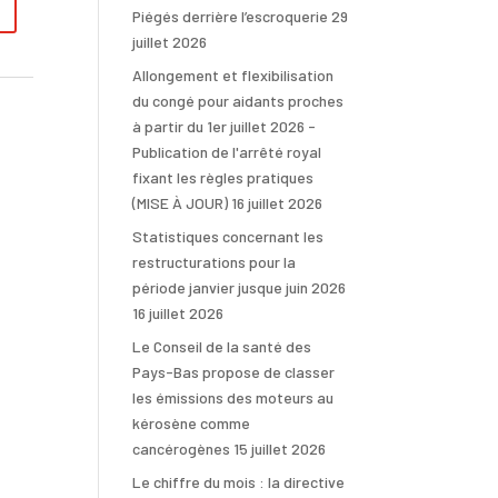
l
Piégés derrière l’escroquerie
29
t
juillet 2026
e
Allongement et flexibilisation
r
du congé pour aidants proches
n
à partir du 1er juillet 2026 -
a
Publication de l'arrêté royal
t
fixant les règles pratiques
i
(MISE À JOUR)
16 juillet 2026
v
Statistiques concernant les
e
restructurations pour la
:
période janvier jusque juin 2026
16 juillet 2026
Le Conseil de la santé des
Pays-Bas propose de classer
les émissions des moteurs au
kérosène comme
cancérogènes
15 juillet 2026
Le chiffre du mois : la directive