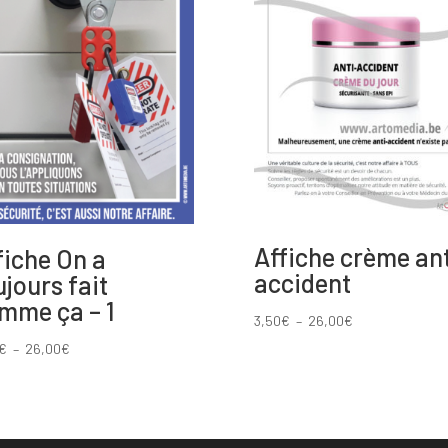
Affiche crème ant
fiche On a
accident
ujours fait
mme ça – 1
Plage
3,50
€
–
26,00
€
de
Plage
€
–
26,00
€
prix :
de
3,50€
prix :
à
6,50€
26,00€
à