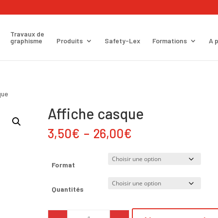
Travaux de
graphisme
Produits
Safety-Lex
Formations
A p
que
Affiche casque
Plage
3,50
€
–
26,00
€
de
prix :
3,50€
Format
à
26,00€
Quantités