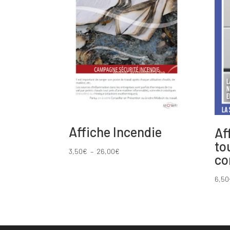
Affiche Incendie
Af
to
Plage
3,50
€
–
26,00
€
co
de
prix :
6,50
3,50€
à
26,00€