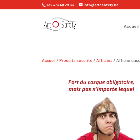
+32 473 48 29 63
info@artosafety.be
Accueil
Accueil
/
Produits sécurité
/
Affiches
/ Affiche cas