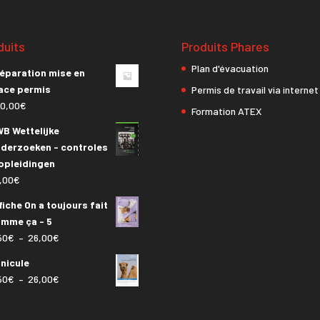
26,00€
duits
Produits Phares
Plan d'évacuation
éparation mise en
ace permis
Permis de travail via internet
0,00
€
Formation ATEX
B Wettelijke
derzoeken - controles
opleidingen
,00
€
fiche On a toujours fait
mme ça - 5
Plage
50
€
–
26,00
€
de
nicule
prix :
Plage
50
€
–
26,00
€
6,50€
de
à
prix :
26,00€