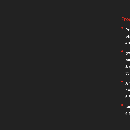
Pro
Pr
pl
40
SW
on
& 
95
Af
co
6,
Ca
6,