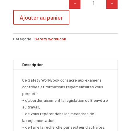
-
+
quantité de SWB Con
A
Ajouter au panier
l
t
e
Catégorie :
Safety WorkBook
r
n
a
t
Description
i
v
Ce
Safety WorkBook
consacré aux examens,
e
contrôles et formations réglementaires vous
:
permet :
- d’aborder aisément la législation du Bien-être
au travail,
- de vous repérer dans les méandres de
la réglementation,
- de faire la recherche par secteur d’activités.