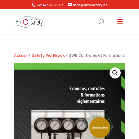
+32 473 48 29 63
info@artosafety.be
Accueil
/
Safety WorkBook
/ SWB Controles et Formations