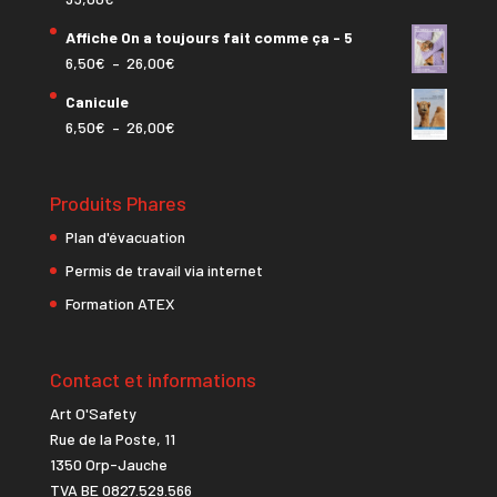
Affiche On a toujours fait comme ça - 5
Plage
6,50
€
–
26,00
€
de
Canicule
prix :
Plage
6,50
€
–
26,00
€
6,50€
de
à
prix :
26,00€
Produits Phares
6,50€
à
Plan d'évacuation
26,00€
Permis de travail via internet
Formation ATEX
Contact et informations
Art O'Safety
Rue de la Poste, 11
1350 Orp-Jauche
TVA BE 0827.529.566